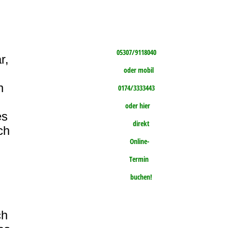
05307/9118040
r,
oder mobil
h
0174/3333443
oder hier
es
direkt
ch
Online-
Termin
buchen!
ich