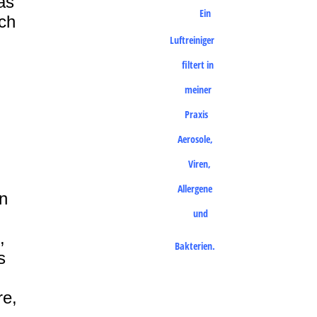
as
Ein
ch
Luftreiniger
filtert in
meiner
Praxis
Aerosole,
Viren,
Allergene
in
und
,
Bakterien.
s
re,